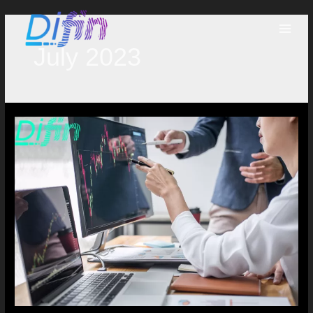
July 2023