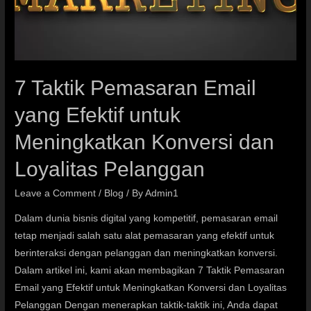
7 Taktik Pemasaran Email
yang Efektif untuk
Meningkatkan Konversi dan
Loyalitas Pelanggan
Leave a Comment
/
Blog
/ By
Admin1
Dalam dunia bisnis digital yang kompetitif, pemasaran email
tetap menjadi salah satu alat pemasaran yang efektif untuk
berinteraksi dengan pelanggan dan meningkatkan konversi.
Dalam artikel ini, kami akan membagikan 7 Taktik Pemasaran
Email yang Efektif untuk Meningkatkan Konversi dan Loyalitas
Pelanggan Dengan menerapkan taktik-taktik ini, Anda dapat