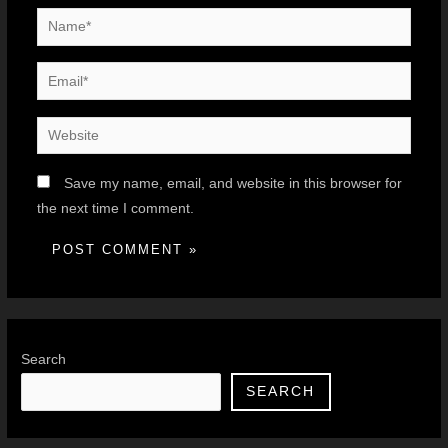
Save my name, email, and website in this browser for
the next time I comment.
Search
SEARCH