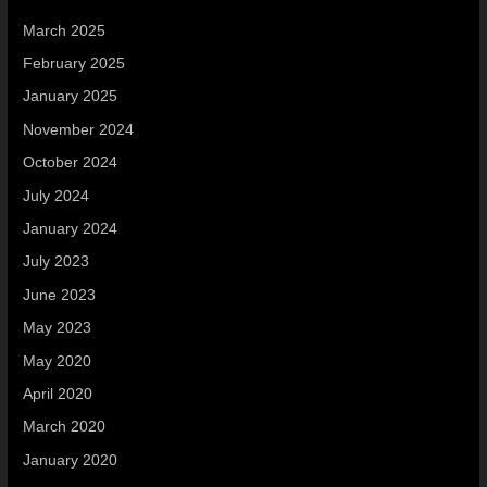
March 2025
February 2025
January 2025
November 2024
October 2024
July 2024
January 2024
July 2023
June 2023
May 2023
May 2020
April 2020
March 2020
January 2020