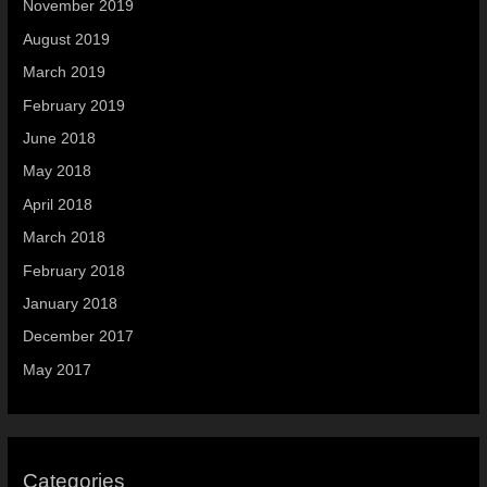
November 2019
August 2019
March 2019
February 2019
June 2018
May 2018
April 2018
March 2018
February 2018
January 2018
December 2017
May 2017
Categories