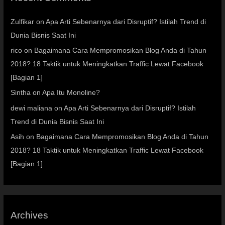
Zulfikar
on
Apa Arti Sebenarnya dari Disruptif? Istilah Trend di
Dunia Bisnis Saat Ini
rico
on
Bagaimana Cara Mempromosikan Blog Anda di Tahun
2018? 18 Taktik untuk Meningkatkan Traffic Lewat Facebook
[Bagian 1]
Sintha
on
Apa Itu Monoline?
dewi maliana
on
Apa Arti Sebenarnya dari Disruptif? Istilah
Trend di Dunia Bisnis Saat Ini
Asih
on
Bagaimana Cara Mempromosikan Blog Anda di Tahun
2018? 18 Taktik untuk Meningkatkan Traffic Lewat Facebook
[Bagian 1]
Archives