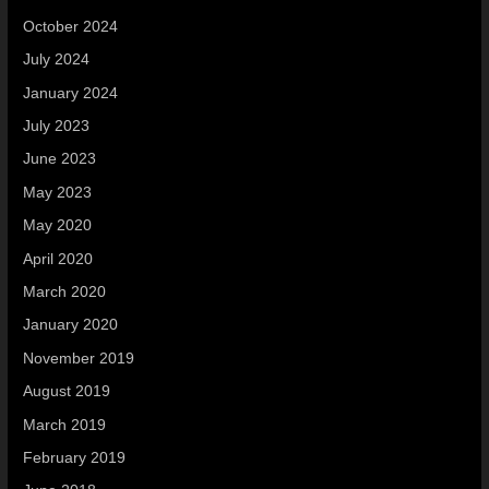
October 2024
July 2024
January 2024
July 2023
June 2023
May 2023
May 2020
April 2020
March 2020
January 2020
November 2019
August 2019
March 2019
February 2019