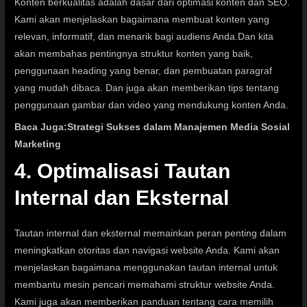
Konten berkualitas adalah dasar dari optimasi konten dan SEO.
Kami akan menjelaskan bagaimana membuat konten yang
relevan, informatif, dan menarik bagi audiens Anda.Dan kita
akan membahas pentingnya struktur konten yang baik,
penggunaan heading yang benar, dan pembuatan paragraf
yang mudah dibaca. Dan juga akan memberikan tips tentang
penggunaan gambar dan video yang mendukung konten Anda.
Baca Juga:
Strategi Sukses dalam Manajemen Media Sosial
Marketing
4. Optimalisasi Tautan
Internal dan Eksternal
Tautan internal dan eksternal memainkan peran penting dalam
meningkatkan otoritas dan navigasi website Anda. Kami akan
menjelaskan bagaimana menggunakan tautan internal untuk
membantu mesin pencari memahami struktur website Anda.
Kami juga akan memberikan panduan tentang cara memilih