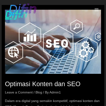
Optimasi Konten dan SEO
Leave a Comment
/
Blog
/ By
Admin1
Dalam era digital yang semakin kompetitif, optimasi konten dan