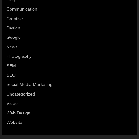
Communication
Creative
Design
Google
News
Photography
SEM
SEO
Social Media Marketing
Uncategorized
Video
Web Design
Website