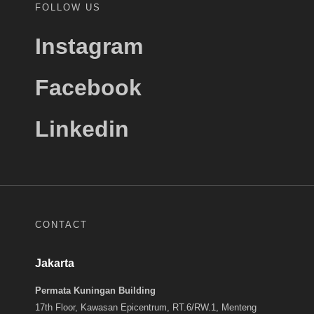
FOLLOW US
Instagram
Facebook
Linkedin
CONTACT
Jakarta
Permata Kuningan Building
17th Floor, Kawasan Epicentrum, RT.6/RW.1, Menteng