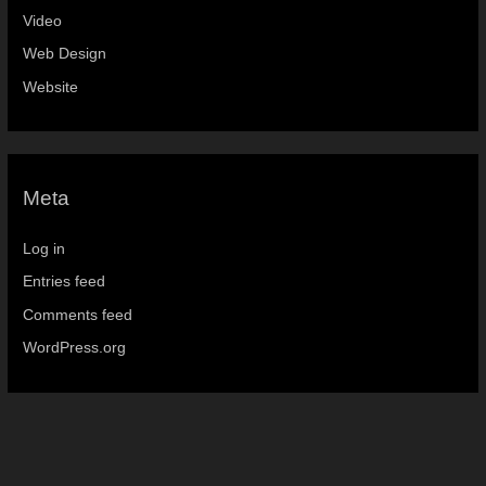
Video
Web Design
Website
Meta
Log in
Entries feed
Comments feed
WordPress.org