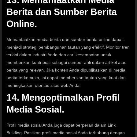
Berita dan Sumber Berita
Online.
Memanfaatkan media berita dan sumber berita online dapat
menjadi strategi pembangunan tautan yang efektif. Monitor tren
terkini dalam industri Anda dan cari kesempatan untuk
memberikan kontribusi sebagai sumber ahli dalam artikel atau
berita yang relevan. Jika konten Anda dipublikasikan di media
berita terkemuka, ini dapat memberikan tautan yang kuat dan
meningkatkan otoritas situs web Anda.
14. Mengoptimalkan Profil
Media Sosial.
Profil media sosial Anda juga dapat berperan dalam Link
Building. Pastikan profil media sosial Anda terhubung dengan