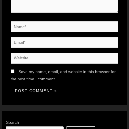
Save my name, email, and website in this browser for
the next time I comment.
Search