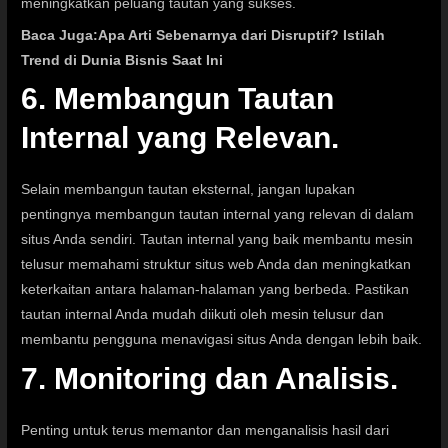
meningkatkan peluang tautan yang sukses.
Baca Juga:
Apa Arti Sebenarnya dari Disruptif? Istilah
Trend di Dunia Bisnis Saat Ini
6. Membangun Tautan
Internal yang Relevan.
Selain membangun tautan eksternal, jangan lupakan
pentingnya membangun tautan internal yang relevan di dalam
situs Anda sendiri. Tautan internal yang baik membantu mesin
telusur memahami struktur situs web Anda dan meningkatkan
keterkaitan antara halaman-halaman yang berbeda. Pastikan
tautan internal Anda mudah diikuti oleh mesin telusur dan
membantu pengguna menavigasi situs Anda dengan lebih baik.
7. Monitoring dan Analisis.
Penting untuk terus memantor dan menganalisis hasil dari