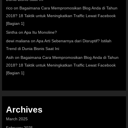
rico
on
Bagaimana Cara Mempromosikan Blog Anda di Tahun
2018? 18 Taktik untuk Meningkatkan Traffic Lewat Facebook
[Bagian 1]
Sintha
on
Apa Itu Monoline?
dewi maliana
on
Apa Arti Sebenarnya dari Disruptif? Istilah
Trend di Dunia Bisnis Saat Ini
Asih
on
Bagaimana Cara Mempromosikan Blog Anda di Tahun
2018? 18 Taktik untuk Meningkatkan Traffic Lewat Facebook
[Bagian 1]
Archives
March 2025
February 2025