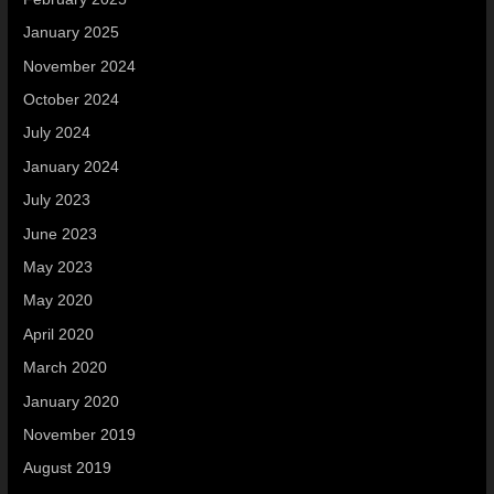
January 2025
November 2024
October 2024
July 2024
January 2024
July 2023
June 2023
May 2023
May 2020
April 2020
March 2020
January 2020
November 2019
August 2019