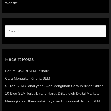
Website
Recent Posts
Forum Diskusi SEM Terbaik
Cara Mengukur Kinerja SEM
5 Tren SEM Global yang Akan Mengubah Cara Beriklan Online
10 Blog SEM Terbaik yang Harus Diikuti oleh Digital Marketer
Meningkatkan Klien untuk Layanan Profesional dengan SEM