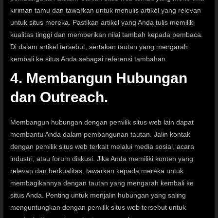
kiriman tamu dan tawarkan untuk menulis artikel yang relevan
untuk situs mereka. Pastikan artikel yang Anda tulis memiliki
kualitas tinggi dan memberikan nilai tambah kepada pembaca.
Di dalam artikel tersebut, sertakan tautan yang mengarah
kembali ke situs Anda sebagai referensi tambahan.
4. Membangun Hubungan
dan Outreach.
Membangun hubungan dengan pemilik situs web lain dapat
membantu Anda dalam pembangunan tautan. Jalin kontak
dengan pemilik situs web terkait melalui media sosial, acara
industri, atau forum diskusi. Jika Anda memiliki konten yang
relevan dan berkualitas, tawarkan kepada mereka untuk
membagikannya dengan tautan yang mengarah kembali ke
situs Anda. Penting untuk menjalin hubungan yang saling
menguntungkan dengan pemilik situs web tersebut untuk