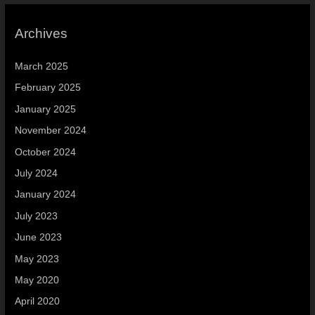
Archives
March 2025
February 2025
January 2025
November 2024
October 2024
July 2024
January 2024
July 2023
June 2023
May 2023
May 2020
April 2020