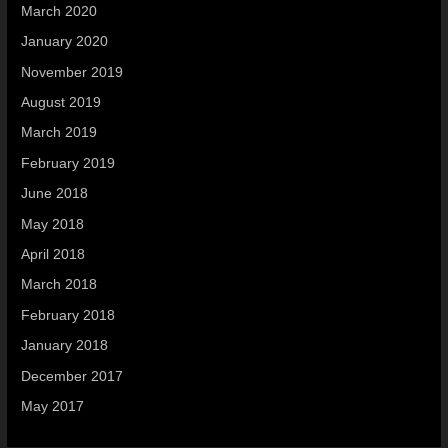
March 2020
January 2020
November 2019
August 2019
March 2019
February 2019
June 2018
May 2018
April 2018
March 2018
February 2018
January 2018
December 2017
May 2017