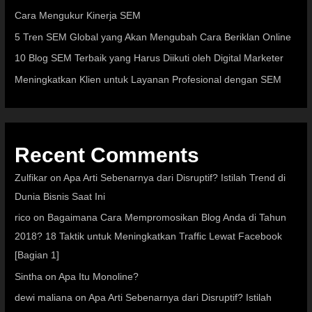
Cara Mengukur Kinerja SEM
5 Tren SEM Global yang Akan Mengubah Cara Beriklan Online
10 Blog SEM Terbaik yang Harus Diikuti oleh Digital Marketer
Meningkatkan Klien untuk Layanan Profesional dengan SEM
Recent Comments
Zulfikar
on
Apa Arti Sebenarnya dari Disruptif? Istilah Trend di
Dunia Bisnis Saat Ini
rico
on
Bagaimana Cara Mempromosikan Blog Anda di Tahun
2018? 18 Taktik untuk Meningkatkan Traffic Lewat Facebook
[Bagian 1]
Sintha
on
Apa Itu Monoline?
dewi maliana
on
Apa Arti Sebenarnya dari Disruptif? Istilah