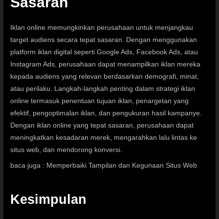
Sasaran
Iklan online memungkinkan perusahaan untuk menjangkau
target audiens secara tepat sasaran. Dengan menggunakan
platform iklan digital seperti
Google Ads
, Facebook Ads, atau
Instagram Ads, perusahaan dapat menampilkan iklan mereka
kepada audiens yang relevan berdasarkan demografi, minat,
atau perilaku. Langkah-langkah penting dalam strategi iklan
online termasuk penentuan tujuan iklan, penargetan yang
efektif, pengoptimalan iklan, dan pengukuran hasil kampanye.
Dengan iklan online yang tepat sasaran, perusahaan dapat
meningkatkan kesadaran merek, mengarahkan lalu lintas ke
situs web, dan mendorong konversi.
baca juga :
Memperbaiki Tampilan dan Kegunaan Situs Web
Kesimpulan