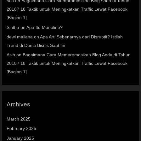
rico
on
Bagaimana Cara Mempromosikan Blog Anda di Tahun
2018? 18 Taktik untuk Meningkatkan Traffic Lewat Facebook
[Bagian 1]
Sintha
on
Apa Itu Monoline?
dewi maliana
on
Apa Arti Sebenarnya dari Disruptif? Istilah
Trend di Dunia Bisnis Saat Ini
Asih
on
Bagaimana Cara Mempromosikan Blog Anda di Tahun
2018? 18 Taktik untuk Meningkatkan Traffic Lewat Facebook
[Bagian 1]
Archives
March 2025
February 2025
January 2025