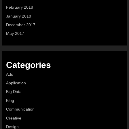
February 2018
January 2018
December 2017
May 2017
Categories
Ads
Application
Big Data
Blog
Communication
Creative
Design